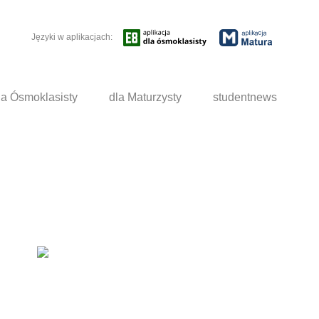
Języki w aplikacjach:
la Ósmoklasisty
dla Maturzysty
studentnews