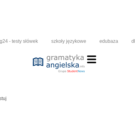
g24 - testy słówek
szkoły językowe
edubaza
d
stuj