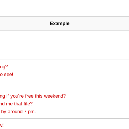
Example
ing?
o see!
ng if you’re free this weekend?
d me that file?
 by around 7 pm.
w!