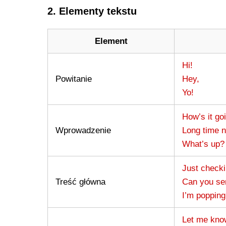
2. Elementy tekstu
Element
Hi!
Powitanie
Hey,
Yo!
How’s it go
Wprowadzenie
Long time n
What’s up?
Just checki
Treść główna
Can you sen
I’m popping
Let me kno