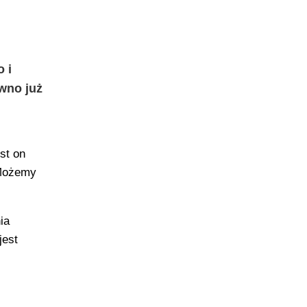
 i
awno już
st on
 Możemy
ia
jest