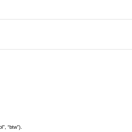
l”, “btw”).