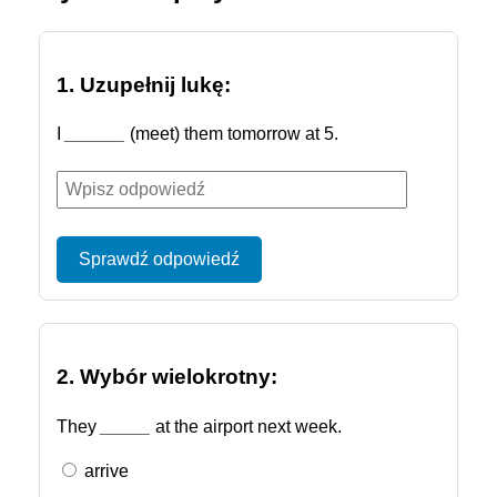
1. Uzupełnij lukę:
I
______
(meet) them tomorrow at 5.
Sprawdź odpowiedź
2. Wybór wielokrotny:
They
_____
at the airport next week.
arrive