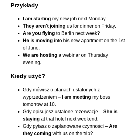
Przykłady
I am starting
my new job next Monday.
They aren’t joining
us for dinner on Friday.
Are you flying
to Berlin next week?
He is moving
into his new apartment on the 1st
of June.
We are hosting
a webinar on Thursday
evening.
Kiedy użyć?
Gdy mówisz o planach ustalonych z
wyprzedzeniem –
I am meeting
my boss
tomorrow at 10.
Gdy opisujesz ustalone rezerwacje –
She is
staying
at that hotel next weekend.
Gdy pytasz o zaplanowane czynności –
Are
they coming
with us on the trip?