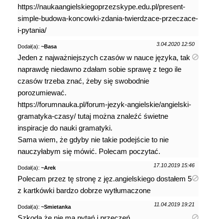
https://naukaangielskiegoprzezskype.edu.pl/present-
simple-budowa-koncowki-zdania-twierdzace-przeczace-
i-pytania/
3.04.2020 12:50
Dodał(a):
~Basa
Jeden z najważniejszych czasów w nauce języka, tak
naprawdę niedawno zdałam sobie sprawę z tego ile
czasów trzeba znać, żeby się swobodnie
porozumiewać.
https://forumnauka.pl/forum-jezyk-angielskie/angielski-
gramatyka-czasy/ tutaj można znaleźć świetne
inspiracje do nauki gramatyki.
Sama wiem, że gdyby nie takie podejście to nie
nauczyłabym się mówić. Polecam poczytać.
17.10.2019 15:46
Dodał(a):
~Arek
Polecam przez tę stronę z jęz.angielskiego dostałem 5
z kartkówki bardzo dobrze wytłumaczone
11.04.2019 19:21
Dodał(a):
~Smietanka
Szkoda że nie ma pytań i przeczeń