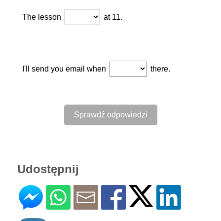
The lesson
at 11.
I'll send you email when
there.
Udostępnij