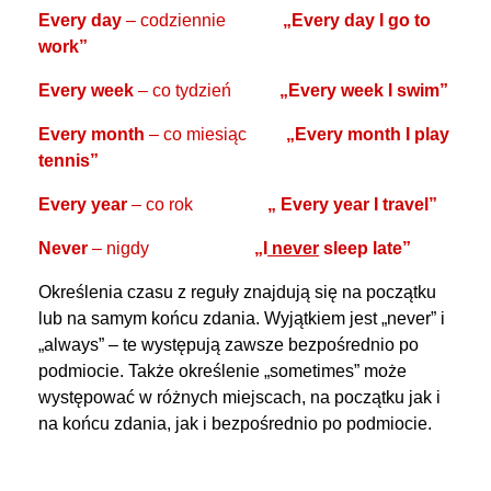
Every day
– codziennie
„Every day I go to
work”
Every week
– co tydzień
„Every week I swim”
Every month
– co miesiąc
„Every month I play
tennis”
Every year
– co rok
„ Every year I travel”
Never
– nigdy
„I
never
sleep late”
Określenia czasu z reguły znajdują się na początku
lub na samym końcu zdania. Wyjątkiem jest „never” i
„always” – te występują zawsze bezpośrednio po
podmiocie. Także określenie „sometimes” może
występować w różnych miejscach, na początku jak i
na końcu zdania, jak i bezpośrednio po podmiocie.