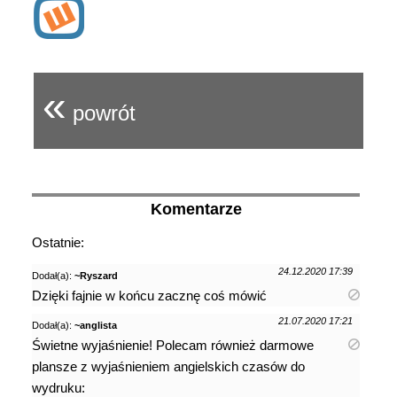
«
powrót
Komentarze
Ostatnie:
24.12.2020 17:39
Dodał(a):
~Ryszard
Dzięki fajnie w końcu zacznę coś mówić
21.07.2020 17:21
Dodał(a):
~anglista
Świetne wyjaśnienie! Polecam również darmowe
plansze z wyjaśnieniem angielskich czasów do
wydruku: