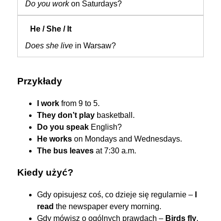
Do you work
on Saturdays?
Does she live
in Warsaw?
Przykłady
I work
from 9 to 5.
They don’t play
basketball.
Do you speak
English?
He works
on Mondays and Wednesdays.
The bus leaves
at 7:30 a.m.
Kiedy użyć?
Gdy opisujesz coś, co dzieje się regularnie –
I
read
the newspaper every morning.
Gdy mówisz o ogólnych prawdach –
Birds fly
.