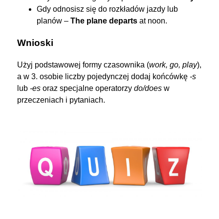
Gdy odnosisz się do rozkładów jazdy lub
planów –
The plane departs
at noon.
Wnioski
Użyj podstawowej formy czasownika (
work, go, play
),
a w 3. osobie liczby pojedynczej dodaj końcówkę
-s
lub
-es
oraz specjalne operatorzy
do/does
w
przeczeniach i pytaniach.