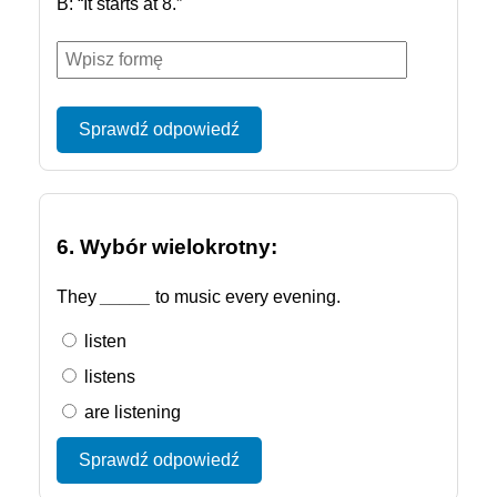
B: “It starts at 8.”
Sprawdź odpowiedź
6. Wybór wielokrotny:
They
_____
to music every evening.
listen
listens
are listening
Sprawdź odpowiedź