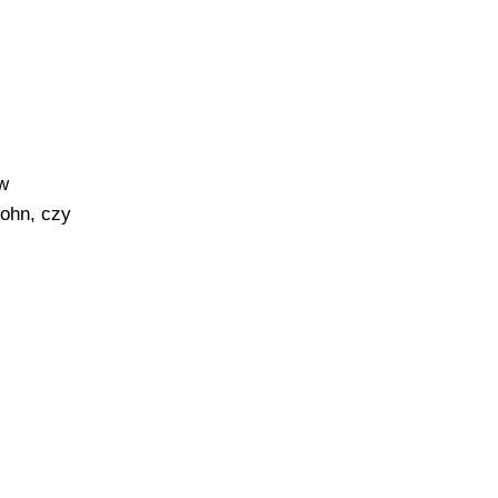
 w
John, czy