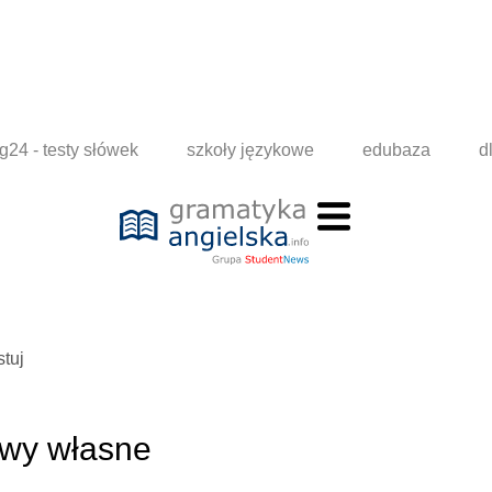
g24 - testy słówek
szkoły językowe
edubaza
d
stuj
azwy własne