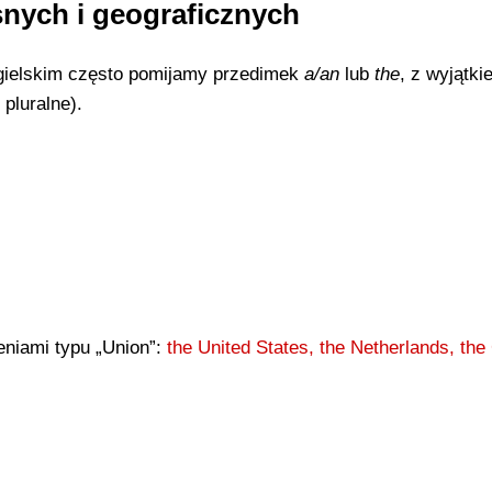
nych i geograficznych
gielskim często pomijamy przedimek
a/an
lub
the
, z wyjątki
pluralne).
leniami typu „Union”:
the United States, the Netherlands, th