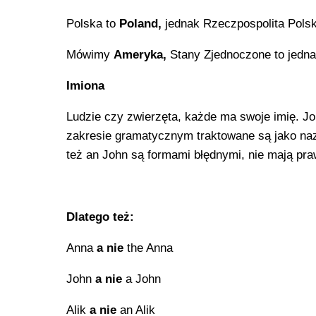
Polska to
Poland,
jednak Rzeczpospolita Pols
Mówimy
Ameryka,
Stany Zjednoczone to jedn
Imiona
Ludzie czy zwierzęta, każde ma swoje imię. Jo
zakresie gramatycznym traktowane są jako na
też an John są formami błędnymi, nie mają pra
Dlatego też:
Anna
a nie
the Anna
John
a nie
a John
Alik
a nie
an Alik