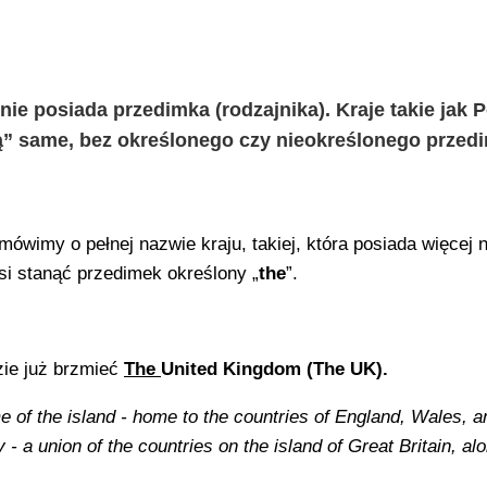
 nie posiada przedimka (rodzajnika). Kraje takie jak 
ją” same, bez określonego czy nieokreślonego przed
ówimy o pełnej nazwie kraju, takiej, która posiada więcej n
 stanąć przedimek określony „
the
”.
zie już brzmieć
The
United Kingdom (The UK).
me of the island - home to the countries of England, Wales, a
 a union of the countries on the island of Great Britain, al