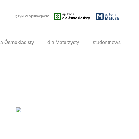
Języki w aplikacjach:
la Ósmoklasisty
dla Maturzysty
studentnews