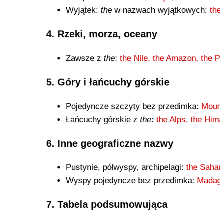
Wyjątek:
the
w nazwach wyjątkowych:
th
4. Rzeki, morza, oceany
Zawsze z
the
:
the Nile, the Amazon, the 
5. Góry i łańcuchy górskie
Pojedyncze szczyty bez przedimka:
Moun
Łańcuchy górskie z
the
:
the Alps, the Hi
6. Inne geograficzne nazwy
Pustynie, półwyspy, archipelagi:
the Sahar
Wyspy pojedyncze bez przedimka:
Madag
7. Tabela podsumowująca