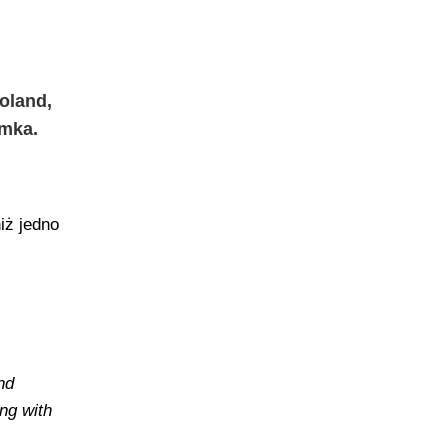
Poland,
imka.
iż jedno
nd
ong with