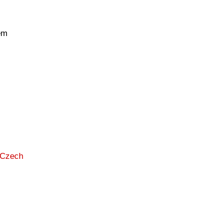
em
e Czech