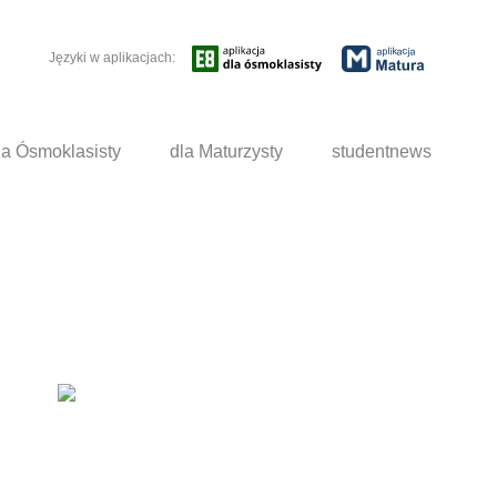
Języki w aplikacjach:
la Ósmoklasisty
dla Maturzysty
studentnews