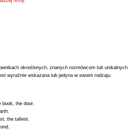
aszej firmy.
wnikach określonych, znanych rozmówcom lub unikalnych
jest wyraźnie wskazana lub jedyna w swoim rodzaju.
 book, the door.
arth.
t, the tallest.
cond.