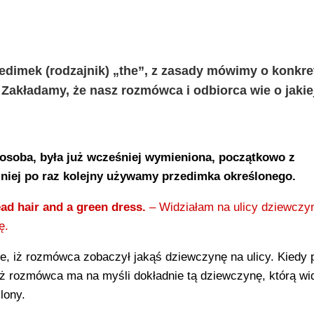
edimek (rodzajnik) „the”, z zasady mówimy o konkr
. Zakładamy, że nasz rozmówca i odbiorca wie o jakie
osoba, była już wcześniej wymieniona, początkowo z
niej po raz kolejny używamy przedimka określonego.
read hair and a green dress.
– Widziałam na ulicy dziewczy
ę.
e, iż rozmówca zobaczył jakąś dziewczynę na ulicy. Kiedy 
iż rozmówca ma na myśli dokładnie tą dziewczynę, którą wid
lony.