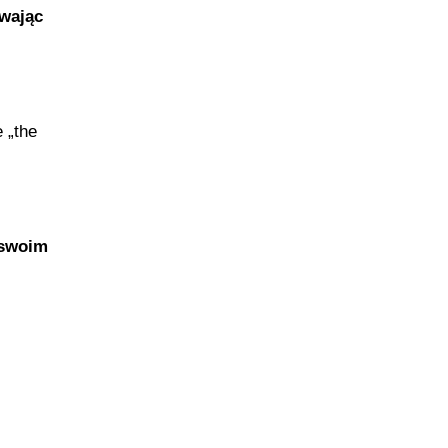
ywając
 „the
 swoim