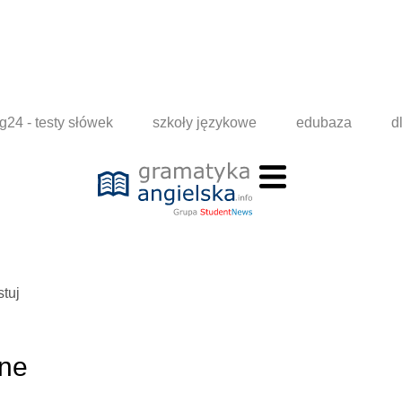
g24 - testy słówek
szkoły językowe
edubaza
d
stuj
one