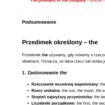
The president of the company
– prezes n
Podsumowanie
Przedimek określony – the
Przedimek
the
używamy, gdy mówimy o rzeczo
obiektach. Oznacza, że dana rzecz lub osoba 
1. Zastosowanie
the
Rzeczownik wcześniej wspomniany:
the
Rzecz unikalna:
the sun, the moon, the e
Stopień najwyższy przymiotnika:
the bes
Liczebniki porządkowe:
the first, the se