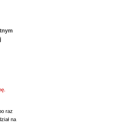
etnym
j
nę.
po raz
ział na